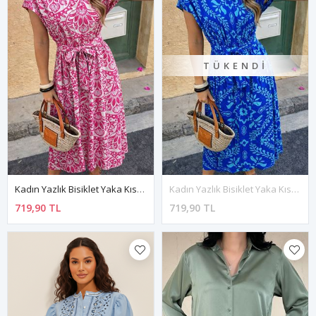
TÜKENDI
Kadın Yazlık Bisiklet Yaka Kısa Kol Beli Lastikli Kuşaklı Diz Altı Elbise 7E-2371
Kadın Yazlık Bisiklet Yaka Kısa Kol Beli Lastikli Kuşaklı Diz Altı Elbise 7E-2378
719,90 TL
719,90 TL