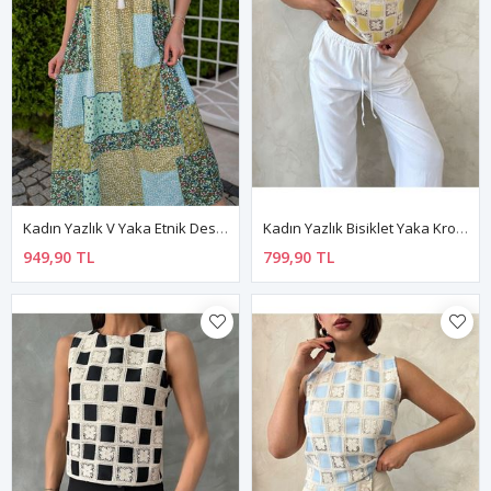
Kadın Yazlık V Yaka Etnik Desenli Uzun Elbise 10B-6955
Kadın Yazlık Bisiklet Yaka Kroşata Motifli Güpür Bluz 3D-2343
949,90 TL
799,90 TL