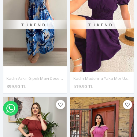
TÜKENDI
TÜKENDI
Kadın Askılı Gipeli Mavi Desenli Yazlık Uzun Elbise 12K-2148
Kadın Madonna Yaka Mor Uzun Gipeli Yazlık Elbise 12K-2136
399,90 TL
519,90 TL
WHATSAPP İLE SİPARİŞ VER