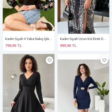
Kadın Siyah V Yaka Nakış İşlemeli Balon Uzun Kol Bol Kesim Keten Bluz 4D-2362
Kadın Siyah Uzun Kol Etnik Desenli Yırtmaçlı Şifon Astarlı Uzun Elbise 18A-7967
799,90 TL
999,90 TL