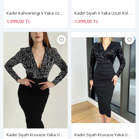
Kadın Kahverengi V Yaka Uzun Kol Büzgülü Mini Sandy Kumaş Kemerli Mini Elbise 3C-1370
Kadın Siyah V Yaka Uzun Kol Büzgülü Mini Sandy Kumaş Kemerli Mini Elbise 3C-1369
1.099,00 TL
1.099,00 TL
Kadın Siyah Kruvaze Yaka Uzun Kol Payetli Midi Boy Gece Elbise 1C-4378
Kadın Siyah Kruvaze Yaka Uzun Kol Payetli Midi Boy Gece Elbise 8C-4377