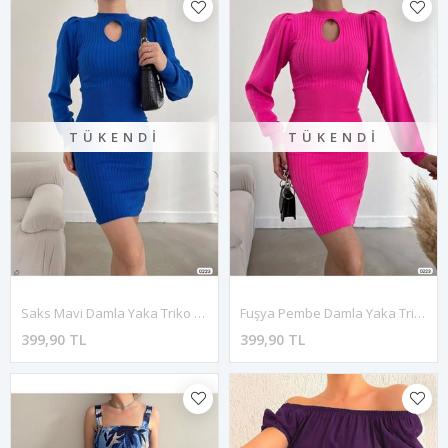
TÜKENDI
TÜKENDI
Saks Mavi Damla Yaka Triko Kumaş Standart Beden Uzun Kol Elbise 1E-2192
Fuşya Pembe Damla Yaka Triko Kumaş Standart Beden Uzun Kol Elbise 1E-2193
399,90 TL
399,90 TL