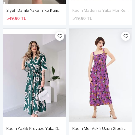
Siyah Damla Yaka Triko Kumaş Standart Beden Uzun Kol Elbise 1F-2290
Kadın Madonna Yaka Mor Renk Gipeli Yazlık Uzun Elbise 12A-2235
549,90 TL
519,90 TL
Kadın Yazlık Kruvaze Yaka Desenli Bilek Boy Çift Yırtmaçlı Elbise 13E-2228
Kadın Mor Askılı Uzun Gipeli Yazlık Elbise 12A-2217