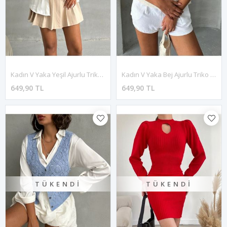
Kadın V Yaka Yeşil Ajurlu Triko Örgü Yelek 3F-2296
Kadın V Yaka Bej Ajurlu Triko Örgü Yelek 3F-2295
649,90 TL
649,90 TL
TÜKENDI
TÜKENDI