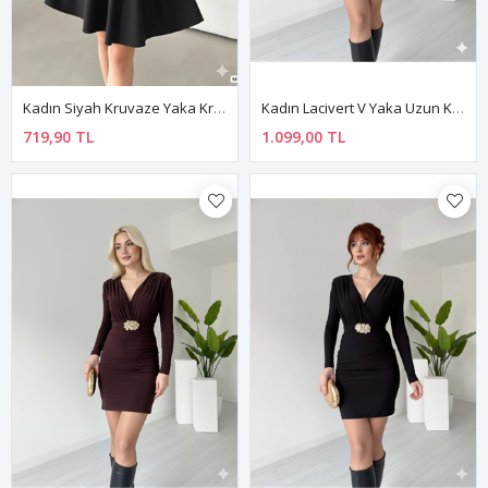
Kadın Siyah Kruvaze Yaka Krep Kumaş Uzun Kol Mini Kloş Elbise 4F-2361
Kadın Lacivert V Yaka Uzun Kol Büzgülü Mini Sandy Kumaş Kemerli Mini Elbise 3C-1371
719,90 TL
1.099,00 TL