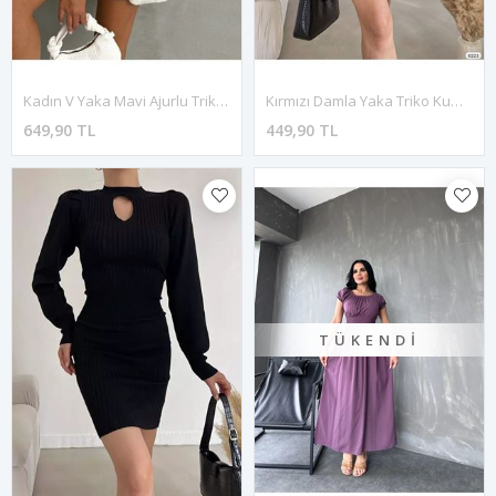
Kadın V Yaka Mavi Ajurlu Triko Örgü Yelek 3F-2294
Kırmızı Damla Yaka Triko Kumaş Standart Beden Uzun Kol Elbise 1F-2291
649,90 TL
449,90 TL
TÜKENDI