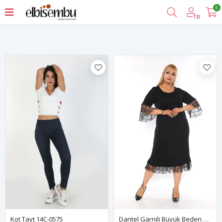
0
Filtrele
TR
Kot Tayt 14C-0575
Dantel Garnili Büyük Beden Elbise 13C-1331