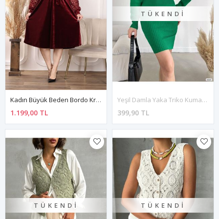
TÜKENDI
Kadın Büyük Beden Bordo Kruvaze Yaka Midi Kadife Elbise 12A-2302
Yeşil Damla Yaka Triko Kumaş Standart Beden Uzun Kol Elbise 1E-2299
1.199,00 TL
399,90 TL
TÜKENDI
TÜKENDI