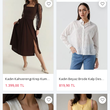
Kadın Kahverengi Krep Kumaş Kemerli Uzun Tül Kol Kare Yaka Midi Boy Elbise 1C-4380
Kadın Beyaz Brode Kalp Desenli Nakış Işlemeli Pamuk Gömlek 12A-2355
1.399,00 TL
819,90 TL