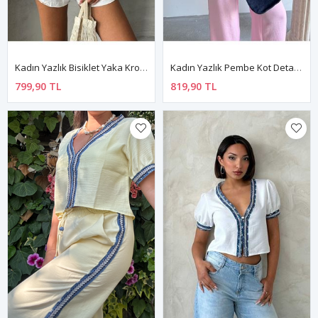
Kadın Yazlık Bisiklet Yaka Kroşata Motifli Güpür Bluz 3D-2340
Kadın Yazlık Pembe Kot Detay İşlemeli Ceket Gömlek 11D-2338
799,90 TL
819,90 TL