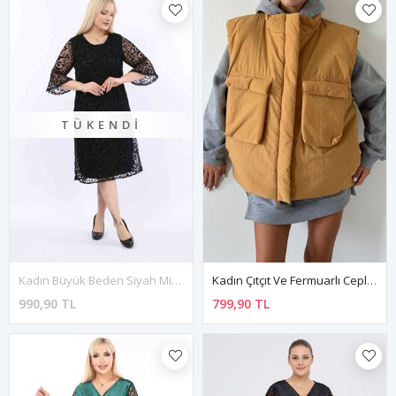
TÜKENDI
Kadın Büyük Beden Siyah Midi Boy İspanyol Kol Elbise 12A-2310
Kadın Çıtçıt Ve Fermuarlı Cepli Oversize Şişme Taba Renk Yelek 3D-6492
990,90 TL
799,90 TL