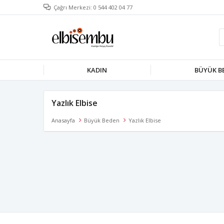
Çağrı Merkezi: 0 544 402 04 77
KADIN
BÜYÜK B
Yazlık Elbise
Anasayfa
Büyük Beden
Yazlık Elbise