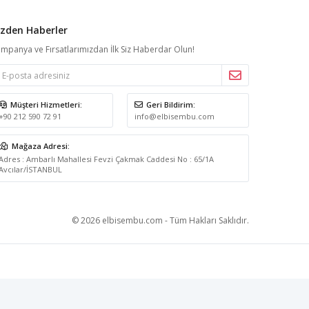
izden Haberler
mpanya ve Fırsatlarımızdan İlk Siz Haberdar Olun!
Müşteri Hizmetleri:
Geri Bildirim:
+90 212 590 72 91
info@elbisembu.com
Mağaza Adresi:
Adres : Ambarlı Mahallesi Fevzi Çakmak Caddesi No : 65/1A
Avcılar/İSTANBUL
© 2026 elbisembu.com - Tüm Hakları Saklıdır.