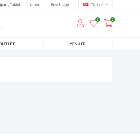
ipariş Takibi
Yardım
Bize Ulaşın
Türkçe
0
0
OUTLET
YENILER