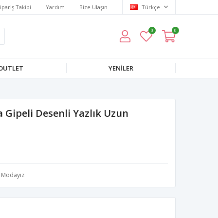
ipariş Takibi
Yardım
Bize Ulaşın
Türkçe
0
0
OUTLET
YENILER
Gipeli Desenli Yazlık Uzun
Modayız