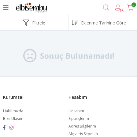
0
TR
Filtrele
Sonuç Bulunamadı!
Kurumsal
Hesabım
Hakkımızda
Hesabım
Bize Ulaşın
Siparişlerim
Adres Bilgilerim
Alışveriş Sepetim