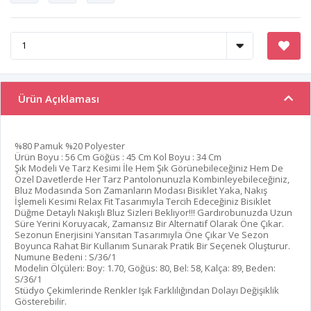
Ürün Açıklaması
%80 Pamuk %20 Polyester
Ürün Boyu : 56 Cm Göğüs : 45 Cm Kol Boyu : 34 Cm
Şık Modeli Ve Tarz Kesimi İle Hem Şık Görünebileceğiniz Hem De
Özel Davetlerde Her Tarz Pantolonunuzla Kombinleyebileceğiniz,
Bluz Modasında Son Zamanların Modası Bisiklet Yaka, Nakış
İşlemeli Kesimi Relax Fit Tasarımıyla Tercih Edeceğiniz Bisiklet
Düğme Detaylı Nakışlı Bluz Sizleri Bekliyor!!! Gardırobunuzda Uzun
Süre Yerini Koruyacak, Zamansız Bir Alternatif Olarak Öne Çıkar.
Sezonun Enerjisini Yansıtan Tasarımıyla Öne Çıkar Ve Sezon
Boyunca Rahat Bir Kullanım Sunarak Pratik Bir Seçenek Oluşturur.
Numune Bedeni : S/36/1
Modelin Ölçüleri: Boy: 1.70, Göğüs: 80, Bel: 58, Kalça: 89, Beden:
S/36/1
Stüdyo Çekimlerinde Renkler Işık Farklılığından Dolayı Değişiklik
Gösterebilir.