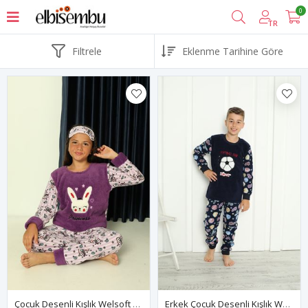
0
TR
Filtrele
Çocuk Desenli Kışlık Welsoft Polar Pijama Takımı (BİR BEDEN BÜYÜK TERCİH EDİNİZ)2C-6460
Erkek Çocuk Desenli Kışlık Welsoft Polar Pijama Takımı(BİR BEDEN BÜYÜK TERCİH EDİNİZ) 7D-5921