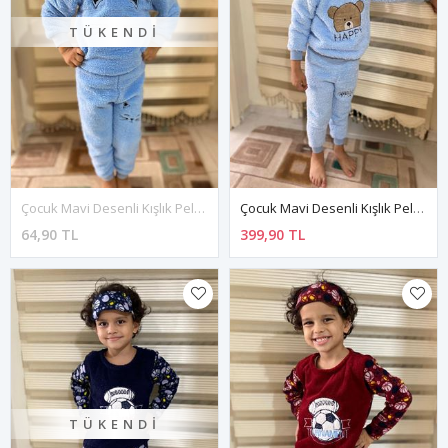
TÜKENDI
Çocuk Mavi Desenli Kışlık Peluş Pijama Takımı 1P-4082
Çocuk Mavi Desenli Kışlık Peluş Pijama Takımı 1P-4081
64,90 TL
399,90 TL
TÜKENDI