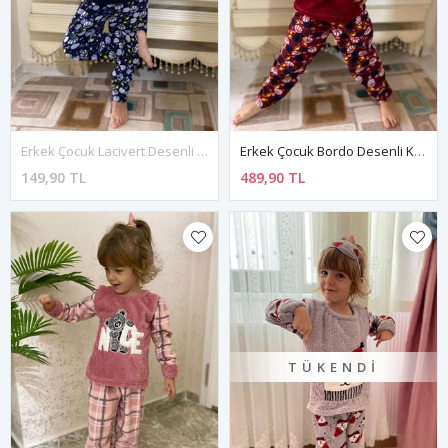
Erkek Çocuk Lacivert Desenli Kışlık Polar Pijama Takımı 5K-4501L
Erkek Çocuk Bordo Desenli Kışlık Polar Pijama Takımı 5K-4501B
149,90 TL
489,90 TL
TÜKENDI