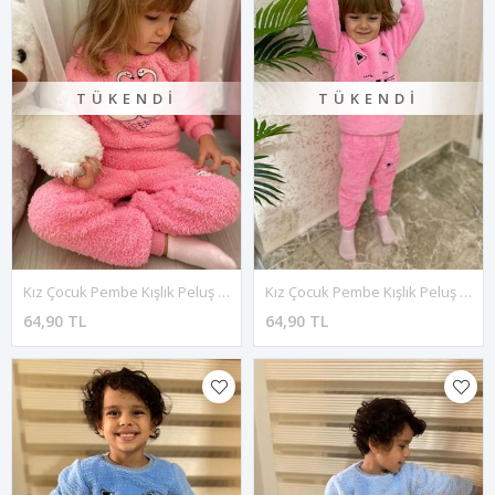
TÜKENDI
TÜKENDI
Kız Çocuk Pembe Kışlık Peluş Pijama Takımı 1P-4084
Kız Çocuk Pembe Kışlık Peluş Pijama Takımı 1P-4083
64,90 TL
64,90 TL