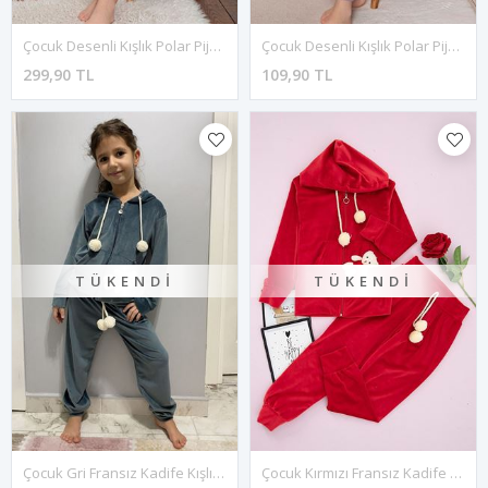
Çocuk Desenli Kışlık Polar Pijama Takımı 13C-0498
Çocuk Desenli Kışlık Polar Pijama Takımı 3E-0496
299,90 TL
109,90 TL
TÜKENDI
TÜKENDI
Çocuk Gri Fransız Kadife Kışlık Ponponlu Ayıcıklı Fermuarlı Takım 5S-4092
Çocuk Kırmızı Fransız Kadife Kışlık Ponponlu Ayıcıklı Fermuarlı Takım 5S-4091