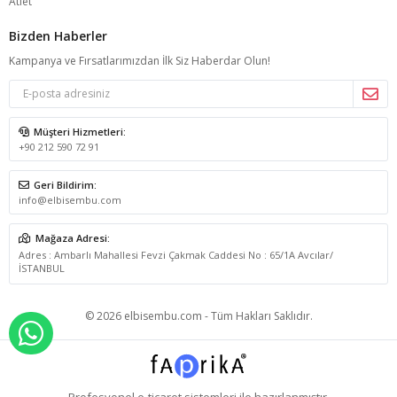
Atlet
Bizden Haberler
Kampanya ve Fırsatlarımızdan İlk Siz Haberdar Olun!
Müşteri Hizmetleri:
+90 212 590 72 91
Geri Bildirim:
info@elbisembu.com
Mağaza Adresi:
Adres : Ambarlı Mahallesi Fevzi Çakmak Caddesi No : 65/1A Avcılar/
İSTANBUL
© 2026 elbisembu.com - Tüm Hakları Saklıdır.
WHATSAPP İLE SİPARİŞ VER
Profesyonel
e-ticaret
sistemleri ile hazırlanmıştır.