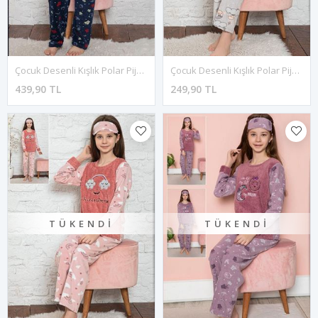
Çocuk Desenli Kışlık Polar Pijama Takımı 4C-0495
Çocuk Desenli Kışlık Polar Pijama Takımı 3E-0497
439,90 TL
249,90 TL
TÜKENDI
TÜKENDI