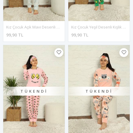
Kız Çocuk Açık Mavi Desenli Kışlık Polar Pijama Takımı 12F-20039-1
Kız Çocuk Yeşil Desenli Kışlık Polar Pijama Takımı 12F-20025-1
99,90 TL
99,90 TL
TÜKENDI
TÜKENDI