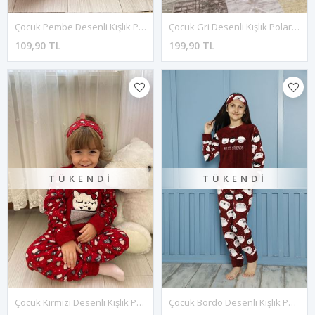
Çocuk Pembe Desenli Kışlık Polar Pijama Takımı 5K-3040P
Çocuk Gri Desenli Kışlık Polar Pijama Takımı 5K-4502G
109,90 TL
199,90 TL
TÜKENDI
TÜKENDI
Çocuk Kırmızı Desenli Kışlık Polar Pijama Takımı 5K-4502
Çocuk Bordo Desenli Kışlık Polar Pijama Takımı 6K-20112B