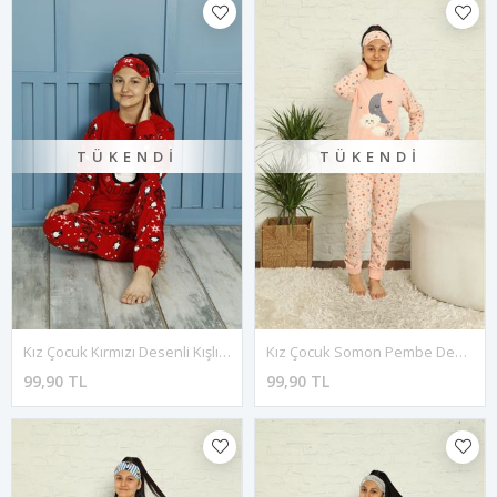
TÜKENDI
TÜKENDI
Kız Çocuk Kırmızı Desenli Kışlık Polar Pijama Takımı 5F-20087K
Kız Çocuk Somon Pembe Desenli Kışlık Polar Pijama Takımı 13F-20040-1
99,90 TL
99,90 TL