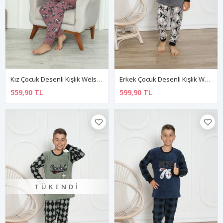
Kız Çocuk Desenli Kışlık Welsoft Polar Pijama Takımı 5E-6373
Erkek Çocuk Desenli Kışlık Welsoft Polar Pijama Takımı (BİR BEDEN BÜYÜK TERCİH EDİNİZ)15D-1827
559,90 TL
599,90 TL
TÜKENDI