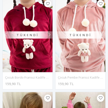
TÜKENDI
TÜKENDI
Çocuk Bordo Fransız Kadife Kışlık Ponponlu Ayıcıklı Takım 4C-4086
Çocuk Pembe Fransız Kadife Kışlık Ponponlu Ayıcıklı Takım 4C-4085
159,90 TL
159,90 TL