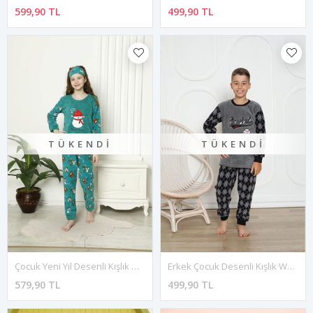
599,90 TL
499,90 TL
TÜKENDI
TÜKENDI
Çocuk Yeni Yıl Desenli Kışlık Welsoft Polar Pijama Takımı(BİR BEDEN BÜYÜK TERCİH EDİNİZ) 6E-6006
Erkek Çocuk Desenli Kışlık Welsoft Polar Pijama Takımı 6E-0305
579,90 TL
499,90 TL