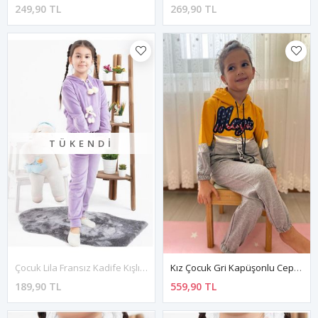
249,90 TL
269,90 TL
TÜKENDI
Çocuk Lila Fransız Kadife Kışlık Ponponlu Ayıcıklı Takım 3P-4090
Kız Çocuk Gri Kapüşonlu Cepli Eşofman Takımı 4S-4087
189,90 TL
559,90 TL