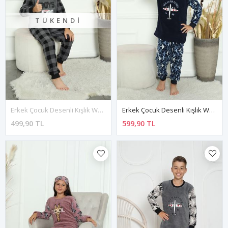
TÜKENDI
Erkek Çocuk Desenli Kışlık Welsoft Polar Pijama Takımı 3F-3319
Erkek Çocuk Desenli Kışlık Welsoft Polar Pijama Takımı(BİR BEDEN BÜYÜK TERCİH EDİNİZ) 3E-3331
499,90 TL
599,90 TL