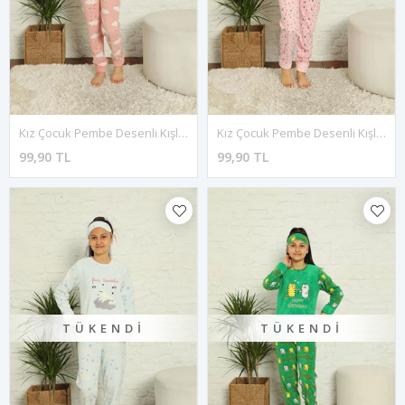
Kız Çocuk Pembe Desenli Kışlık Polar Pijama Takımı 13F-20039
Kız Çocuk Pembe Desenli Kışlık Polar Pijama Takımı 13F-20040
99,90 TL
99,90 TL
TÜKENDI
TÜKENDI