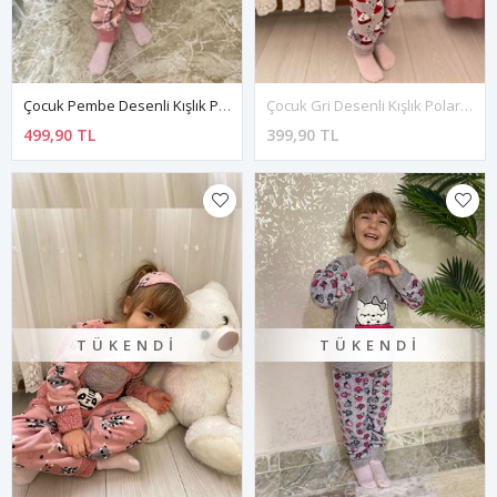
Çocuk Pembe Desenli Kışlık Polar Pijama Takımı 5K-4076
Çocuk Gri Desenli Kışlık Polar Pijama Takımı 5K-3037G
499,90 TL
399,90 TL
TÜKENDI
TÜKENDI