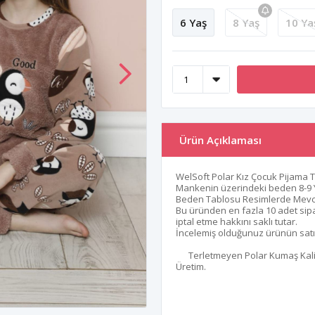
6 Yaş
8 Yaş
10 Ya
Ürün Açıklaması
WelSoft Polar Kız Çocuk Pijama 
Mankenin üzerindeki beden 8-9 
Beden Tablosu Resimlerde Mevc
Bu üründen en fazla 10 adet sipari
iptal etme hakkını saklı tutar.
İncelemiş olduğunuz ürünün satış 
Terletmeyen Polar Kumaş Kalites
Üretim.