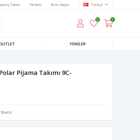
ipariş Takibi
Yardım
Bize Ulaşın
Türkçe
0
0
OUTLET
YENILER
 Polar Pijama Takımı 9C-
Sharin