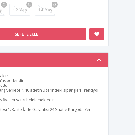
ş
12 Yaş
14 Yaş
SEPETE EKLE
Takımı
Yaş bedendir.
uttur
ş verilebilir. 10 adetin üzerindeki siparişleri Trendyol
fiyatını satıcı belirlemektedir.
i 1. Kalite İade Garantisi 24 Saatte Kargoda Yerli