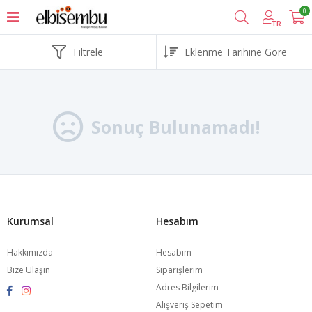
0
TR
Filtrele
Sonuç Bulunamadı!
Kurumsal
Hesabım
Hakkımızda
Hesabım
Bize Ulaşın
Siparişlerim
Adres Bilgilerim
Alışveriş Sepetim