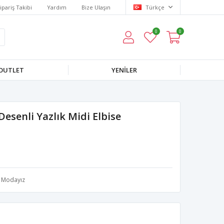
ipariş Takibi
Yardım
Bize Ulaşın
Türkçe
0
0
OUTLET
YENILER
esenli Yazlık Midi Elbise
Modayız