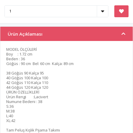
Ürün Açıklaması
MODEL ÖLÇÜLERİ
Boy : 1.72 cm
Beden : 36
Göğüs : 90 cm Bel: 60 cm Kalça: 89 cm
38 Göğüs 90 Kalça 95
40 Göğüs 100 Kalça 100
42 Göğüs 110 Kalça 110
44 Göğüs 120 Kalça 120
ÜRÜN ÖZELLİKLERİ
Ürün Rengi :Lacivert
Numune Bedeni : 38
S:36
M:38
L:40
XL:42
Tam Peluş Kışlık Pijama Takımı