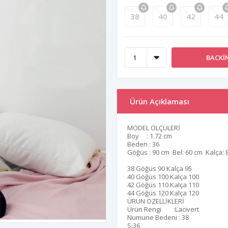
38
40
42
44
BACKI
Ürün Açıklaması
MODEL ÖLÇÜLERİ
Boy : 1.72 cm
Beden : 36
Göğüs : 90 cm Bel: 60 cm Kalça: 
38 Göğüs 90 Kalça 95
40 Göğüs 100 Kalça 100
42 Göğüs 110 Kalça 110
44 Göğüs 120 Kalça 120
ÜRÜN ÖZELLİKLERİ
Ürün Rengi :Lacivert
Numune Bedeni : 38
S:36