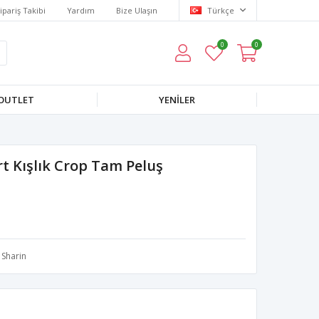
ipariş Takibi
Yardım
Bize Ulaşın
Türkçe
0
0
OUTLET
YENILER
rt Kışlık Crop Tam Peluş
Sharin