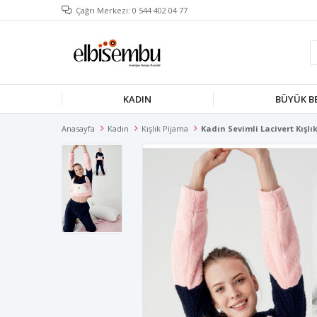
Çağrı Merkezi: 0 544 402 04 77
KADIN
BÜYÜK B
Anasayfa
Kadın
Kışlık Pijama
Kadın Sevimli Lacivert Kışl