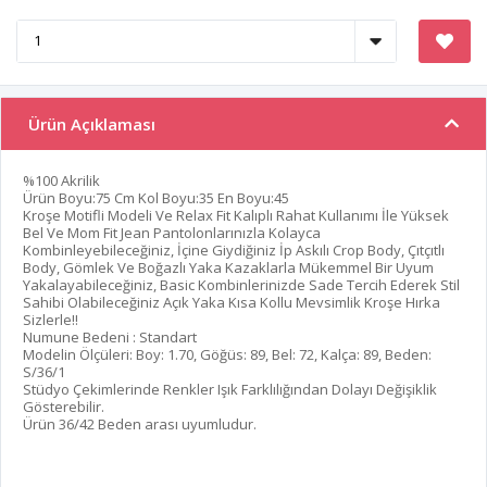
Ürün Açıklaması
%100 Akrilik
Ürün Boyu:75 Cm Kol Boyu:35 En Boyu:45
Kroşe Motifli Modeli Ve Relax Fit Kalıplı Rahat Kullanımı İle Yüksek
Bel Ve Mom Fit Jean Pantolonlarınızla Kolayca
Kombinleyebileceğiniz, İçine Giydiğiniz İp Askılı Crop Body, Çıtçıtlı
Body, Gömlek Ve Boğazlı Yaka Kazaklarla Mükemmel Bir Uyum
Yakalayabileceğiniz, Basic Kombinlerinizde Sade Tercih Ederek Stil
Sahibi Olabileceğiniz Açık Yaka Kısa Kollu Mevsimlik Kroşe Hırka
Sizlerle!!
Numune Bedeni : Standart
Modelin Ölçüleri: Boy: 1.70, Göğüs: 89, Bel: 72, Kalça: 89, Beden:
S/36/1
Stüdyo Çekimlerinde Renkler Işık Farklılığından Dolayı Değişiklik
Gösterebilir.
Ürün 36/42 Beden arası uyumludur.