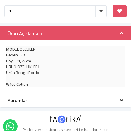
Ürün Açıklaması
MODEL ÖLÇÜLERİ
Beden : 38
Boy :1,75 cm
ÜRÜN ÖZELLİKLERİ
Ürün Rengi :Bordo
%100 Cotton
Yorumlar
WHATSAPP İLE SİPARİŞ VER
Profesyonel
e-ticaret
sistemleri ile hazırlanmıştır.