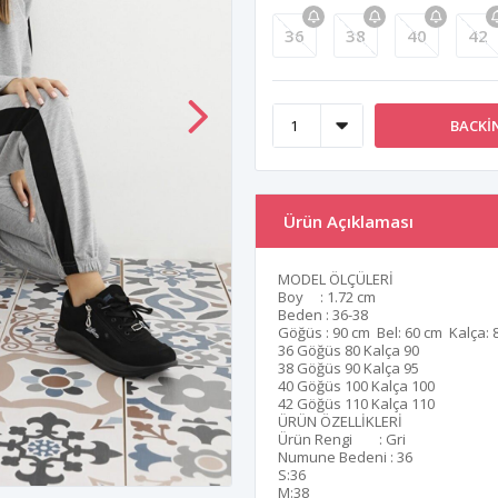
36
38
40
42
BACKI
Ürün Açıklaması
MODEL ÖLÇÜLERİ
Boy : 1.72 cm
Beden : 36-38
Göğüs : 90 cm Bel: 60 cm Kalça: 
36 Göğüs 80 Kalça 90
38 Göğüs 90 Kalça 95
40 Göğüs 100 Kalça 100
42 Göğüs 110 Kalça 110
ÜRÜN ÖZELLİKLERİ
Ürün Rengi : Gri
Numune Bedeni : 36
S:36
M:38