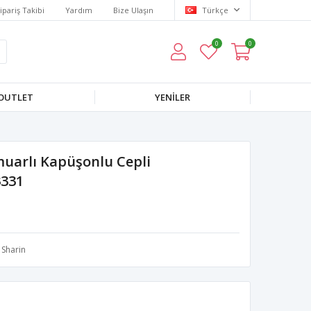
ipariş Takibi
Yardım
Bize Ulaşın
Türkçe
0
0
OUTLET
YENILER
rmuarlı Kapüşonlu Cepli
3331
Sharin