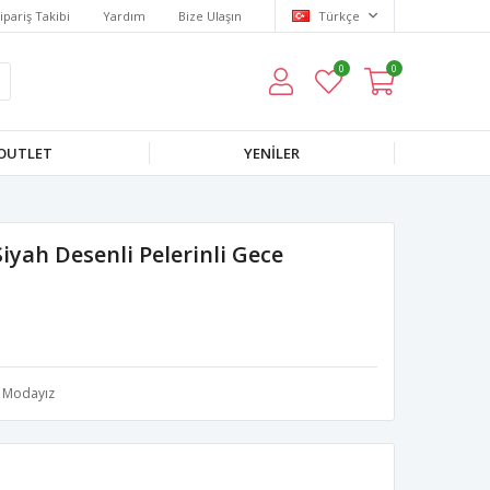
ipariş Takibi
Yardım
Bize Ulaşın
Türkçe
0
0
OUTLET
YENILER
yah Desenli Pelerinli Gece
Modayız