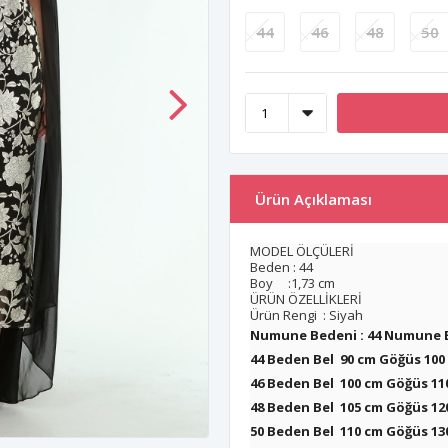
44
46
48
50
Ürün Açıklaması
MODEL ÖLÇÜLERİ
Beden : 44
Boy :1,73 cm
ÜRÜN ÖZELLİKLERİ
Ürün Rengi : Siyah
Numune Bedeni : 44 Numune B
44 Beden Bel 90 cm
Göğüs 100
46 Beden Bel 100 cm
Göğüs 11
48 Beden Bel 105 cm
Göğüs 12
50 Beden Bel 110 cm
Göğüs 13