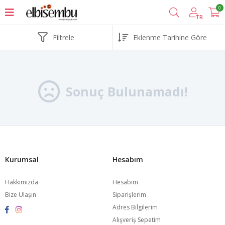
0
TR
Filtrele
Sonuç Bulunamadı!
Kurumsal
Hesabım
Hakkımızda
Hesabım
Bize Ulaşın
Siparişlerim
Adres Bilgilerim
Alışveriş Sepetim