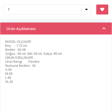
Ürün Açıklaması
MODEL ÖLÇÜLERİ
Boy : 1.72 cm
Beden : 36-38
Göğüs : 90 cm Bel: 60 cm Kalça: 89 cm
ÜRÜN ÖZELLİKLERİ
Ürün Rengi :Pembe
Numune Bedeni : 36
S:36
M:38
L:40
XL:42