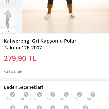
Kahverengi Gri Kapşonlu Polar
Takımı 12E-2007
279,90 TL
Marka
Sharin
Beden Seçenekleri
36
38
40
42
44
46
48