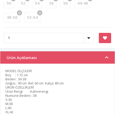
50
52
54
56
58
44-46
48-50
52-54
Ürün Açıklaması
MODEL ÖLÇÜLERİ
Boy : 1.72 cm
Beden : 36-38
Göğüs : 90 cm Bel: 60 cm Kalça: 89 cm
ÜRÜN ÖZELLİKLERİ
Ürün Rengi : Kahverengi
Numune Bedeni : 38
S:36
M:38
L:40
XL:42