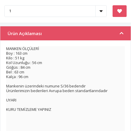
Ürün Açıklaması
MANKEN ÖLÇÜLERİ
Boy : 163 cm
Kilo : 51 kg
Kol Uzunluğu : 56 cm
Göğüs : 84 cm
Bel : 63 cm
Kalça : 96 cm
Mankenin üzerindeki numune S/36 bedendir
Ürünlerimizin bedenleri Avrupa beden standartlarındadır
UYARI
KURU TEMİZLEME YAPINIZ