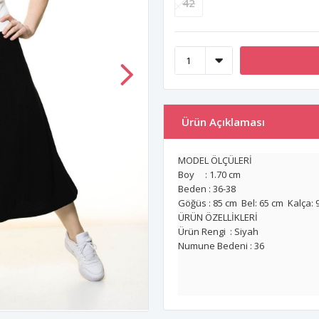
42
Ürün Açıklaması
MODEL ÖLÇÜLERİ
Boy : 1.70 cm
Beden : 36-38
Göğüs : 85 cm Bel: 65 cm Kalça: 
ÜRÜN ÖZELLİKLERİ
Ürün Rengi : Siyah
Numune Bedeni : 36