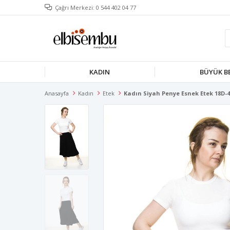
Çağrı Merkezi: 0 544 402 04 77
KADIN
BÜYÜK B
Anasayfa
Kadın
Etek
Kadın Siyah Penye Esnek Etek 18D-4