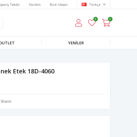
ipariş Takibi
Yardım
Bize Ulaşın
Türkçe
0
0
OUTLET
YENILER
snek Etek 18D-4060
Sharin