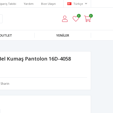
ipariş Takibi
Yardım
Bize Ulaşın
Türkçe
0
0
OUTLET
YENILER
Bel Kumaş Pantolon 16D-4058
Sharin