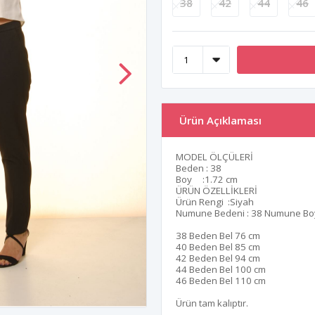
38
42
44
46
Ürün Açıklaması
MODEL ÖLÇÜLERİ
Beden : 38
Boy :1.72 cm
ÜRÜN ÖZELLİKLERİ
Ürün Rengi :Siyah
Numune Bedeni : 38 Numune Boy
38 Beden Bel 76 cm
40 Beden Bel 85 cm
42 Beden Bel 94 cm
44 Beden Bel 100 cm
46 Beden Bel 110 cm
Ürün tam kalıptır.