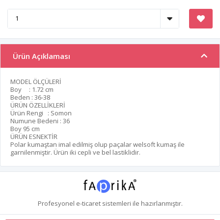
Ürün Açıklaması
MODEL ÖLÇÜLERİ
Boy : 1.72 cm
Beden : 36-38
ÜRÜN ÖZELLİKLERİ
Ürün Rengi : Somon
Numune Bedeni : 36
Boy 95 cm
ÜRÜN ESNEKTİR
Polar kumaştan imal edilmiş olup paçalar welsoft kumaş ile
garnilenmiştir. Ürün iki cepli ve bel lastiklidir.
Profesyonel
e-ticaret
sistemleri ile hazırlanmıştır.