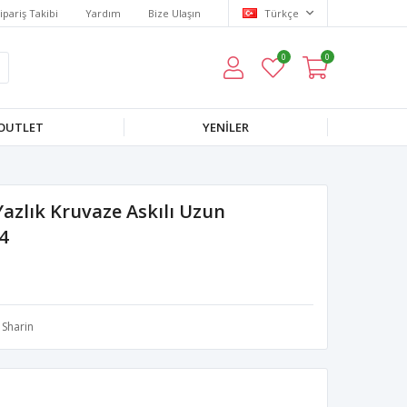
ipariş Takibi
Yardım
Bize Ulaşın
Türkçe
0
0
OUTLET
YENILER
Yazlık Kruvaze Askılı Uzun
4
Sharin