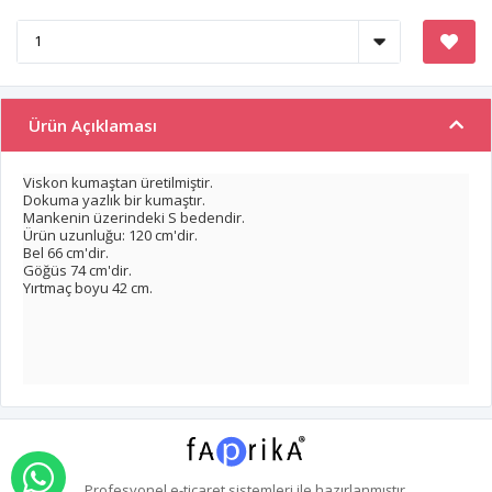
Ürün Açıklaması
Viskon kumaştan üretilmiştir.
Dokuma yazlık bir kumaştır.
Mankenin üzerindeki S bedendir.
Ürün uzunluğu: 120 cm'dir.
Bel 66 cm'dir.
Göğüs 74 cm'dir.
Yırtmaç boyu 42 cm.
WHATSAPP İLE SİPARİŞ VER
Profesyonel
e-ticaret
sistemleri ile hazırlanmıştır.