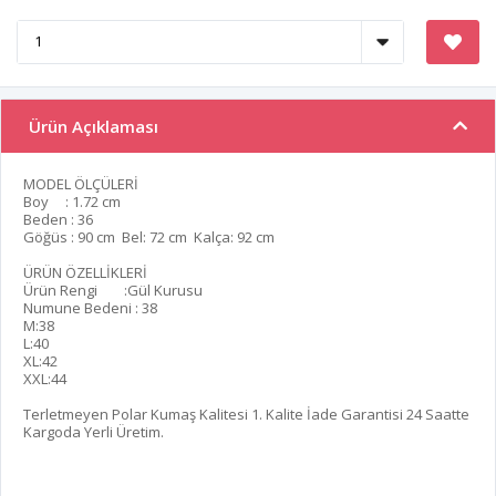
Ürün Açıklaması
MODEL ÖLÇÜLERİ
Boy : 1.72 cm
Beden : 36
Göğüs : 90 cm Bel: 72 cm Kalça: 92 cm
ÜRÜN ÖZELLİKLERİ
Ürün Rengi :Gül Kurusu
Numune Bedeni : 38
M:38
L:40
XL:42
XXL:44
Terletmeyen Polar Kumaş Kalitesi 1. Kalite İade Garantisi 24 Saatte
Kargoda Yerli Üretim.