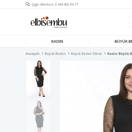
Çağrı Merkezi: 0 544 402 04 77
KADIN
BÜYÜK B
Anasayfa
Büyük Beden
Büyük Beden Elbise
Kadın Büyük B