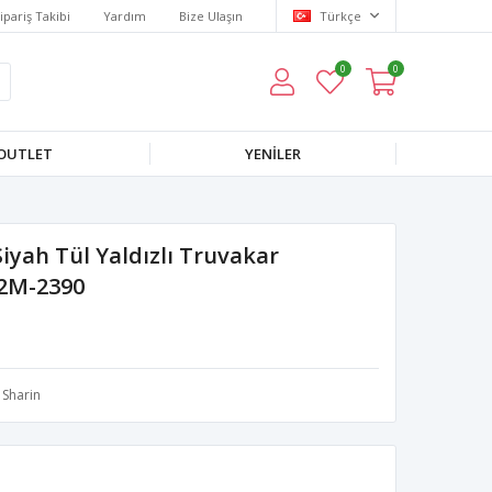
ipariş Takibi
Yardım
Bize Ulaşın
Türkçe
0
0
OUTLET
YENILER
iyah Tül Yaldızlı Truvakar
12M-2390
Sharin