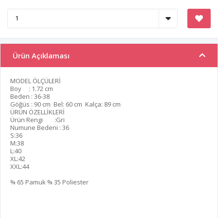
Ürün Açıklaması
MODEL ÖLÇÜLERİ
Boy : 1.72 cm
Beden : 36-38
Göğüs : 90 cm Bel: 60 cm Kalça: 89 cm
ÜRÜN ÖZELLİKLERİ
Ürün Rengi :Gri
Numune Bedeni : 36
S:36
M:38
L:40
XL:42
XXL:44
% 65 Pamuk % 35 Poliester