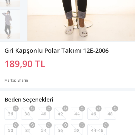
Gri Kapşonlu Polar Takımı 12E-2006
189,90 TL
Marka
Sharin
Beden Seçenekleri
36
38
40
42
44
46
48
50
52
54
56
58
44-46