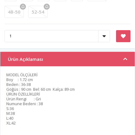
48-50
52-54
Ürün Açıklaması
MODEL ÖLÇÜLERİ
Boy : 1.72 cm
Beden : 36-38
Göğüs : 90 cm Bel: 60 cm Kalça: 89 cm
ÜRÜN ÖZELLİKLERİ
Ürün Rengi : Gri
Numune Bedeni : 38
S:36
M:38
L:40
XL:42